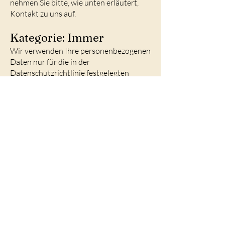
nehmen Sie bitte, wie unten erläutert,
Kontakt zu uns auf.
Kategorie: Immer
Wir verwenden Ihre personenbezogenen
Daten nur für die in der
Datenschutzrichtlinie festgelegten
Zwecke und nur, wenn wir davon
überzeugt sind, dass:
die Verwendung Ihrer
personenbezogenen Daten erforderlich
ist, um einen Vertrag zu erfüllen oder zu
schließen (z. B. um Ihnen die Dienste
selbst oder Kundenbetreuung bzw.
technischen Support bereitzustellen);
die Verwendung Ihrer
personenbezogenen Daten notwendig
ist, um entsprechenden rechtlichen oder
behördlichen Verpflichtungen